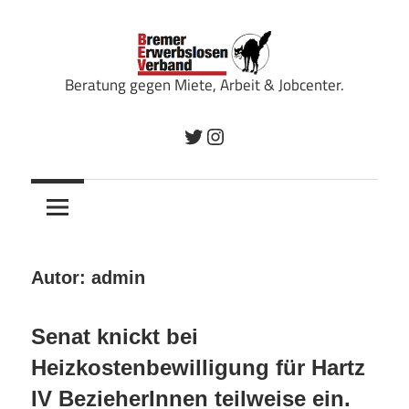
Zum
Inhalt
springen
Beratung gegen Miete, Arbeit & Jobcenter.
Bremer
Twitter
Instagram
Erwerbslosenverband
Autor:
admin
Senat knickt bei
Heizkostenbewilligung für Hartz
IV BezieherInnen teilweise ein.