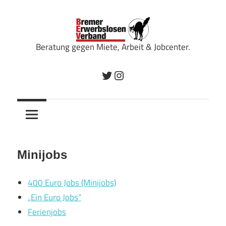
Zum
Inhalt
springen
Beratung gegen Miete, Arbeit & Jobcenter.
Bremer
Twitter
Instagram
Erwerbslosenverband
Minijobs
400 Euro Jobs (Minijobs)
„Ein Euro Jobs“
Ferienjobs