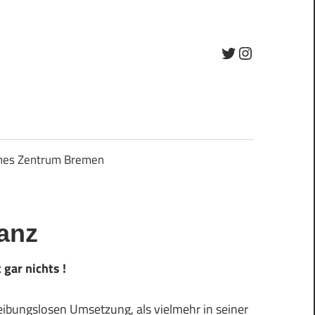
Twitter
Instagram
ches Zentrum Bremen
lanz
gar nichts !
 reibungslosen Umsetzung, als vielmehr in seiner