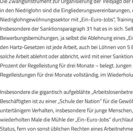
Die Zwangsinstrument zur Organisierung der Treibjagd der
in den Niedriglohn sind die Eingliederungsvereinbarungen,
Niedriglohngewöhnungssektor mit „Ein-Euro-Jobs“, Traini
Insbesondere der Sanktionsparagraph 31 hat es in sich. Se
Bewerbungsbemühungen, ja selbst die Ablehnung eines „Ei
den Hartz-Gesetzen ist jede Arbeit, auch bei Löhnen von 5
solche Arbeit ablehnt oder abbricht, wird mit einer Sankt
Prozent der Regelleistung für drei Monate – belegt. Junge
Regelleistungen für drei Monate vollständig, im Wiederholun
Insbesondere die gigantisch aufgeblähte „Arbeitslosenbetr
Beschäftigten ist zu einer „Schule der Nation“ für die Gew
untertänigem Verhalten, insbesondere für junge Menschen
wiederholten Male die Mühle der „Ein-Euro-Jobs“ durchlauf
Status, fern von sonst üblichen Rechten eines Arbeitnehmer