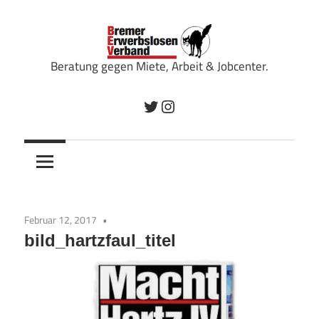
Zum
Inhalt
springen
Beratung gegen Miete, Arbeit & Jobcenter.
Bremer
Twitter
Instagram
Erwerbslosenverband
Februar 12, 2017
bild_hartzfaul_titel