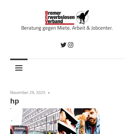
Zum
Inhalt
springen
Beratung gegen Miete, Arbeit & Jobcenter.
Bremer
Twitter
Instagram
Erwerbslosenverband
November 29, 2025
hp