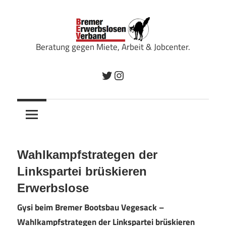
Zum
Inhalt
springen
Beratung gegen Miete, Arbeit & Jobcenter.
Bremer
Twitter
Instagram
Erwerbslosenverband
Wahlkampfstrategen der
Linkspartei brüskieren
Erwerbslose
Gysi beim Bremer Bootsbau Vegesack –
Wahlkampfstrategen der Linkspartei brüskieren