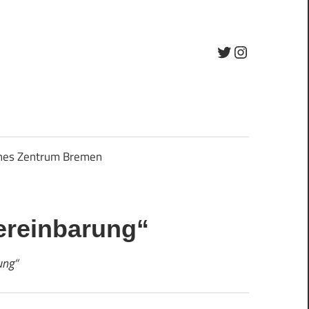
Twitter
Instagram
ches Zentrum Bremen
vereinbarung“
ung“