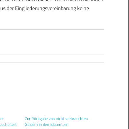
aus der Eingliederungsvereinbarung keine
ter
Zur Rück­ga­be von nicht ver­brauch­ten
escheitert
Gel­dern in den Job­cen­tern.